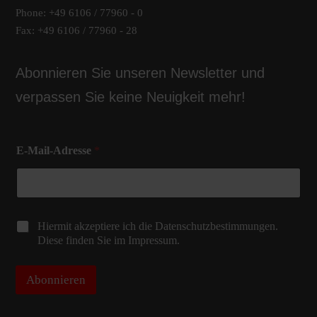
Phone: +49 6106 / 77960 - 0
Fax: +49 6106 / 77960 - 28
Abonnieren Sie unseren Newsletter und
verpassen Sie keine Neuigkeit mehr!
E
E-Mail-Adresse
*
-
M
a
i
l
-
C
Hiermit akzeptiere ich die Datenschutzbestimmungen.
A
h
Diese finden Sie im Impressum.
d
e
r
c
e
k
Abonnieren
s
b
s
o
e