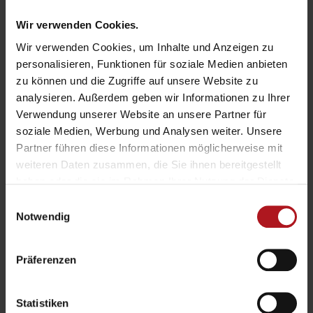
E-Mail-Adresse
*
Wir verwenden Cookies.
Wir verwenden Cookies, um Inhalte und Anzeigen zu
personalisieren, Funktionen für soziale Medien anbieten
Thema
*
zu können und die Zugriffe auf unsere Website zu
analysieren. Außerdem geben wir Informationen zu Ihrer
Verwendung unserer Website an unsere Partner für
soziale Medien, Werbung und Analysen weiter. Unsere
Partner führen diese Informationen möglicherweise mit
Nachricht
*
weiteren Daten zusammen, die Sie ihnen bereitgestellt
haben oder die sie im Rahmen Ihrer Nutzung der Dienste
gesammelt haben.
Einwilligungsauswahl
Notwendig
Präferenzen
Statistiken