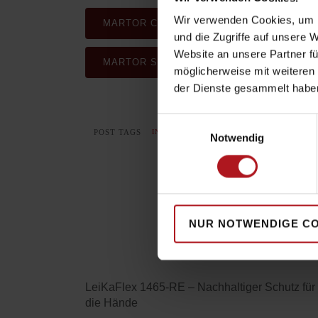
Wir verwenden Cookies, um I
MARTOR CUTTER- UND SPEZIALMESSER 
und die Zugriffe auf unsere 
Website an unsere Partner fü
MARTOR SICHERHEITSMESSER & ZUBEH
möglicherweise mit weiteren
der Dienste gesammelt habe
Einwilligungsauswahl
POST TAGS
INDUSTRIE
MARTOR
MESSER
SICH
Notwendig
NUR NOTWENDIGE C
LeiKaFlex 1465-RE – Nachhaltiger Schutz für
die Hände