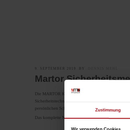
9. SEPTEMBER 2019
BY
DENNIS MEHL
Martor Sicherheitsm
Die MARTOR KG aus Solingen ist der international f
Sicherheitstechniken leisten die Profi-Werkzeuge ein
persönlichen Schutzausrüstung in Industrie, Handel
Zustimmung
Das komplette Martor-Sortiment ist nun auch bei amz
Wir verwenden Cookies.