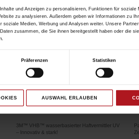
nhalte und Anzeigen zu personalisieren, Funktionen für soziale
KATALOG
Website zu analysieren. Außerdem geben wir Informationen zu I
r soziale Medien, Werbung und Analysen weiter. Unsere Partner
ÖR KATALOG
 Daten zusammen, die Sie ihnen bereitgestellt haben oder die s
n.
ERHEITSMESSER
Präferenzen
Statistiken
YOU MAY ALSO LIKE
OOKIES
AUSWAHL ERLAUBEN
CO
3M™ VHB™ wasserbasierter Haftvermittler UV
Pa
– Innovativ & stark!
Ze