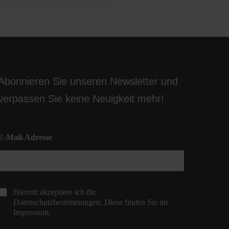
Abonnieren Sie unseren Newsletter und
verpassen Sie keine Neuigkeit mehr!
E-Mail-Adresse
*
C
Hiermit akzeptiere ich die
h
Datenschutzbestimmungen. Diese finden Sie im
e
Impressum.
c