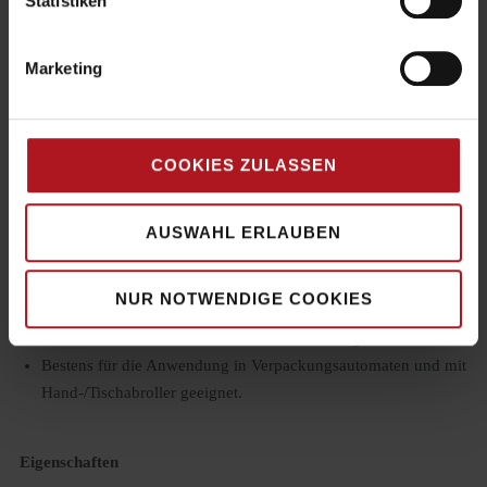
Statistiken
Marketing
monta 852
COOKIES ZULASSEN
Anwendung:
AUSWAHL ERLAUBEN
Als Packband für den dauerhaften Verschluss handelsüblicher
leichter und mittelschwerer Kartonagen
NUR NOTWENDIGE COOKIES
Für Versandtaschen, Beutel und Schachteln
Bedruckt ideal als Hinweisband und Werbeträger
Bestens für die Anwendung in Verpackungsautomaten und mit
Hand-/Tischabroller geeignet.
Eigenschaften