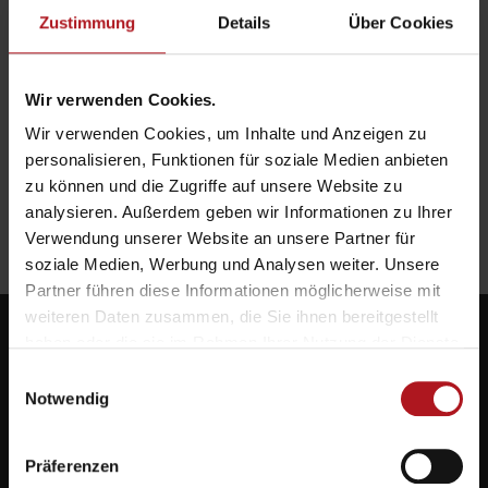
Zustimmung
Details
Über Cookies
3M™ VHB™ wasserbasierter Haftvermittler UV –
Innovativ & stark!
Wir verwenden Cookies.
Wir verwenden Cookies, um Inhalte und Anzeigen zu
personalisieren, Funktionen für soziale Medien anbieten
zu können und die Zugriffe auf unsere Website zu
Payper 10-Spaces Sicherheitsschuhe – Zehnmal mehr
analysieren. Außerdem geben wir Informationen zu Ihrer
Raum für die Füße!
Verwendung unserer Website an unsere Partner für
soziale Medien, Werbung und Analysen weiter. Unsere
Partner führen diese Informationen möglicherweise mit
weiteren Daten zusammen, die Sie ihnen bereitgestellt
haben oder die sie im Rahmen Ihrer Nutzung der Dienste
gesammelt haben.
Einwilligungsauswahl
Notwendig
Systemlieferant für die Zukunft.
Präferenzen