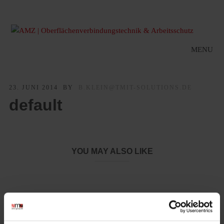
MENU
23. JUNI 2014
BY
B.KLEIN@TMIT-SOLUTIONS.DE
default
YOU MAY ALSO LIKE
LeiKaFlex 1465-RE – Nachhaltiger Schutz für die Hände