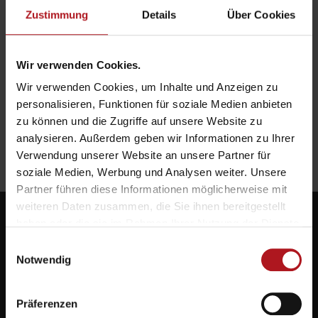
Zustimmung
Details
Über Cookies
3M™ VHB™ wasserbasierter Haftvermittler UV –
Innovativ & stark!
Wir verwenden Cookies.
Wir verwenden Cookies, um Inhalte und Anzeigen zu
personalisieren, Funktionen für soziale Medien anbieten
zu können und die Zugriffe auf unsere Website zu
Payper 10-Spaces Sicherheitsschuhe – Zehnmal mehr
analysieren. Außerdem geben wir Informationen zu Ihrer
Raum für die Füße!
Verwendung unserer Website an unsere Partner für
soziale Medien, Werbung und Analysen weiter. Unsere
Partner führen diese Informationen möglicherweise mit
weiteren Daten zusammen, die Sie ihnen bereitgestellt
haben oder die sie im Rahmen Ihrer Nutzung der Dienste
gesammelt haben.
Einwilligungsauswahl
Notwendig
Systemlieferant für die Zukunft.
Präferenzen