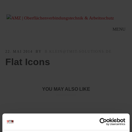
MENU
22. MAI 2014
BY
B.KLEIN@TMIT-SOLUTIONS.DE
Flat Icons
YOU MAY ALSO LIKE
LeiKaFlex 1465-RE – Nachhaltiger Schutz für die Hände