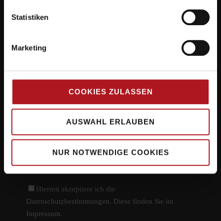
Hauptsitz
Statistiken
Kirchwaldstr. 15
63533 Mainhausen
Marketing
Phone: +49 6106 / 77960 - 0
Fax: +49 6106 / 77960 - 28
COOKIES ZULASSEN
Abonnieren Sie unseren Newsletter und
verpassen Sie keine Neuigkeit mehr!
AUSWAHL ERLAUBEN
E-Mail-Adresse
*
NUR NOTWENDIGE COOKIES
Checkbox
*
Hiermit akzeptiere ich die
Datenschutzbestimmungen. Diese finden Sie im
Impressum.