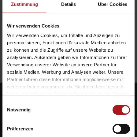
Zustimmung
Details
Über Cookies
3M™ VHB™ wasserbasierter Haftvermittler UV –
Innovativ & stark!
Wir verwenden Cookies.
Wir verwenden Cookies, um Inhalte und Anzeigen zu
personalisieren, Funktionen für soziale Medien anbieten
zu können und die Zugriffe auf unsere Website zu
Payper 10-Spaces Sicherheitsschuhe – Zehnmal mehr
analysieren. Außerdem geben wir Informationen zu Ihrer
Raum für die Füße!
Verwendung unserer Website an unsere Partner für
soziale Medien, Werbung und Analysen weiter. Unsere
Partner führen diese Informationen möglicherweise mit
weiteren Daten zusammen, die Sie ihnen bereitgestellt
haben oder die sie im Rahmen Ihrer Nutzung der Dienste
gesammelt haben.
Einwilligungsauswahl
Notwendig
Systemlieferant für die Zukunft.
Präferenzen