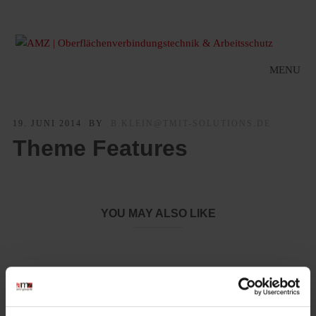
MENU
19. JUNI 2014
BY
B.KLEIN@TMIT-SOLUTIONS.DE
Theme Features
YOU MAY ALSO LIKE
LeiKaFlex 1465-RE – Nachhaltiger Schutz für die Hände