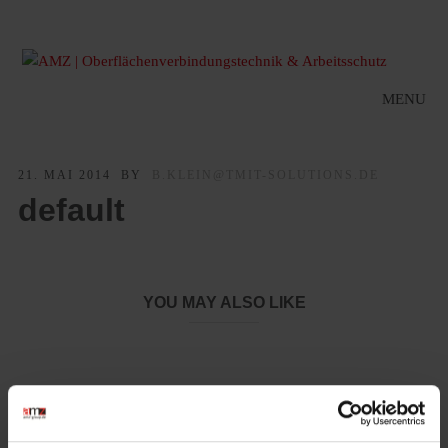
MENU
21. MAI 2014
BY
B.KLEIN@TMIT-SOLUTIONS.DE
default
YOU MAY ALSO LIKE
LeiKaFlex 1465-RE – Nachhaltiger Schutz für die Hände