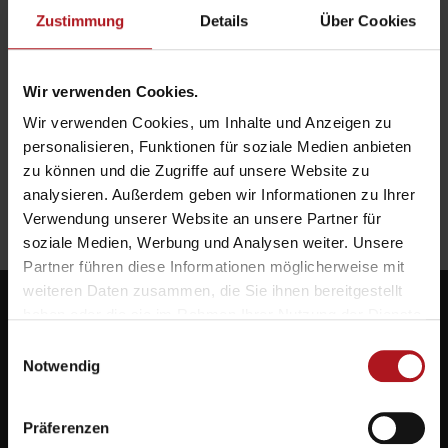
Zustimmung
Details
Über Cookies
3M™ VHB™ wasserbasierter Haftvermittler UV –
Innovativ & stark!
Wir verwenden Cookies.
Wir verwenden Cookies, um Inhalte und Anzeigen zu
personalisieren, Funktionen für soziale Medien anbieten
zu können und die Zugriffe auf unsere Website zu
Payper 10-Spaces Sicherheitsschuhe – Zehnmal mehr
analysieren. Außerdem geben wir Informationen zu Ihrer
Raum für die Füße!
Verwendung unserer Website an unsere Partner für
soziale Medien, Werbung und Analysen weiter. Unsere
Partner führen diese Informationen möglicherweise mit
weiteren Daten zusammen, die Sie ihnen bereitgestellt
haben oder die sie im Rahmen Ihrer Nutzung der Dienste
gesammelt haben.
Einwilligungsauswahl
Notwendig
Systemlieferant für die Zukunft.
Präferenzen