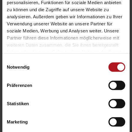
personalisieren, Funktionen für soziale Medien anbieten
Search
zu können und die Zugriffe auf unsere Website zu
analysieren. Außerdem geben wir Informationen zu Ihrer
Verwendung unserer Website an unsere Partner für
soziale Medien, Werbung und Analysen weiter. Unsere
Partner führen diese Informationen möglicherweise mit
weiteren Daten zusammen, die Sie ihnen bereitgestellt
haben oder die sie im Rahmen Ihrer Nutzung der Dienste
gesammelt haben.
Einwilligungsauswahl
Notwendig
Systemlieferant für die Zukunft.
Präferenzen
Hauptsitz
Statistiken
Kirchwaldstr. 15
63533 Mainhausen
Marketing
Phone: +49 6106 / 77960 - 0
Fax: +49 6106 / 77960 - 28