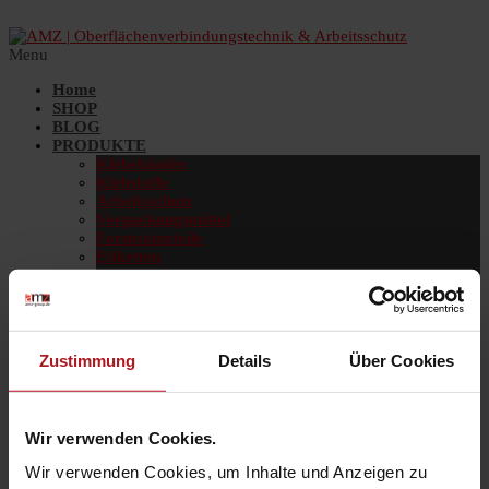
Menu
Home
SHOP
BLOG
PRODUKTE
Klebebänder
Klebstoffe
Arbeitsschutz
Verpackungsmittel
Formstanzteile
Etiketten
Folien
Schleifmittel
Gebäudeservice
ÜBER UNS
MEDIATHEK
Zustimmung
Details
Über Cookies
DOWNLOADS
JOBS
KONTAKT
Wir verwenden Cookies.
Wir verwenden Cookies, um Inhalte und Anzeigen zu