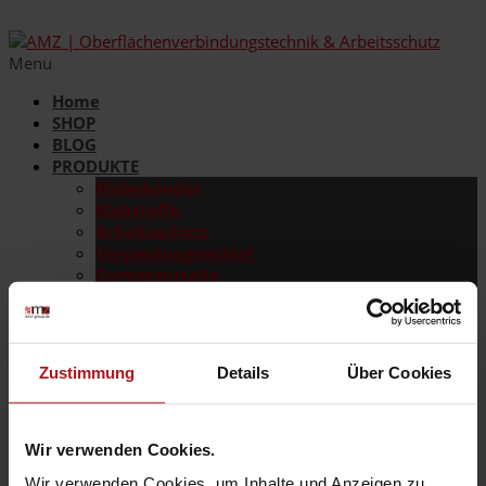
Menu
Home
SHOP
BLOG
PRODUKTE
Klebebänder
Klebstoffe
Arbeitsschutz
Verpackungsmittel
Formstanzteile
Etiketten
Folien
Schleifmittel
Gebäudeservice
Zustimmung
Details
Über Cookies
ÜBER UNS
MEDIATHEK
DOWNLOADS
JOBS
Wir verwenden Cookies.
KONTAKT
Wir verwenden Cookies, um Inhalte und Anzeigen zu