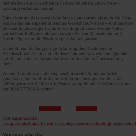
Sichtbarkeit durch leuchtende Farben mit einem guten Preis- /
Leistungsverhältnis vereint.
Hinzu kommt, dass sowohl die Jacke Landskrona als auch die Hose
Karlskrona ein angenehm leichtes Gewicht aufweisen – und das trotz
diverser hochwertiger Features wie doppelt verschweißte Nähte,
verdeckten Reißverschlüssen, sowie diversen Manschetten und
Kordelzügen um die Passform perfekt anzupassen.
Bedenkt man die langjährige Erfahrung des Herstellers im
Arbeitsschutzbereich sind all diese Feinheiten, sowie eine Qualität
auf die man sich verlassen kann schon fast keine Überraschung
mehr.
Weitere Produkte aus der Regenschutzserie können natürlich
genauso schnell und problemlos über uns bezogen werden. Wir
helfen gerne per Mail an info@amz-group.de oder telefonisch unter
der 06106 77960-0 weiter!
Regenjacke
Regenhose
Post tags
amz
AMZ
Group
arbeitschutz
arbeitshose
arbeitsjacke
arbeitskleidung
hose
jacke
kar
You may also like