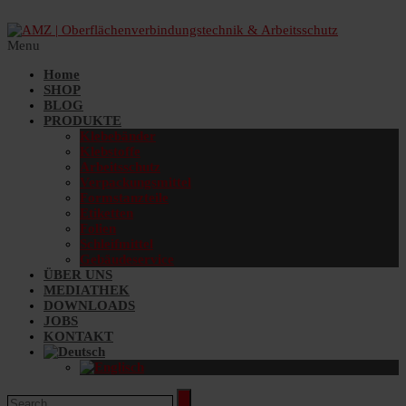
Menu
Home
SHOP
BLOG
PRODUKTE
Klebebänder
Klebstoffe
Arbeitsschutz
Verpackungsmittel
Formstanzteile
Etiketten
Folien
Schleifmittel
Gebäudeservice
ÜBER UNS
MEDIATHEK
DOWNLOADS
JOBS
KONTAKT