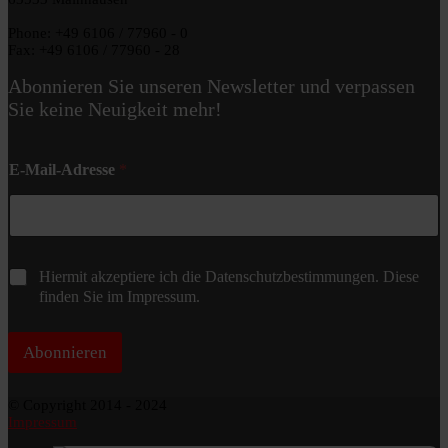
Phone: +49 6106 / 77960 - 0
Fax: +49 6106 / 77960 - 28
Abonnieren Sie unseren Newsletter und verpassen
Sie keine Neuigkeit mehr!
E-Mail-Adresse
*
C
Hiermit akzeptiere ich die Datenschutzbestimmungen. Diese
h
finden Sie im Impressum.
e
c
k
Abonnieren
b
o
© Copyright 2014 - 2024
x
Impressum
*