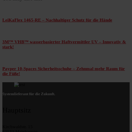
LeiKaFlex 1465-RE – Nachhaltiger Schutz für die Hände
3M™ VHB™ wasserbasierter Haftvermittler UV – Innovativ &
stark!
Payper 10-Spaces Sicherheitsschuhe – Zehnmal mehr Raum für
die Füße!
Systemlieferant für die Zukunft.
Hauptsitz
Kirchwaldstr. 15
63533 Mainhausen