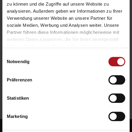
Alles im Grip! –
zu können und die Zugriffe auf unsere Website zu
Handschuhe für alle
analysieren. Außerdem geben wir Informationen zu Ihrer
Verwendung unserer Website an unsere Partner für
Zwecke
soziale Medien, Werbung und Analysen weiter. Unsere
Partner führen diese Informationen möglicherweise mit
Unser zweiter Teil der Reihe Handschuhe für alle Zwecke steht
weiteren Daten zusammen, die Sie ihnen bereitgestellt
haben oder die sie im Rahmen Ihrer Nutzung der Dienste
unter dem Motto: Alles im Grip! Schließlich geht es bei
gesammelt haben.
Handschuhen nicht selten darum alles fest im Griff zu haben.
Einwilligungsauswahl
Notwendig
Dementsprechend möchten wir in diesem Beitrag drei Vertreter
aus den Reihen der Handbekleidung vorstellen, die speziell dafür
entwickelt wurden nasse, rutschige oder anderweitig schwer zu
Präferenzen
[…]
›
READ MORE
Statistiken
Marketing