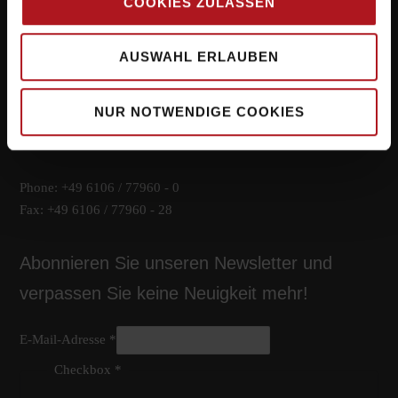
COOKIES ZULASSEN
Systemlieferant für die Zukunft.
AUSWAHL ERLAUBEN
Hauptsitz
NUR NOTWENDIGE COOKIES
Kirchwaldstr. 15
63533 Mainhausen
Phone: +49 6106 / 77960 - 0
Fax: +49 6106 / 77960 - 28
Abonnieren Sie unseren Newsletter und
verpassen Sie keine Neuigkeit mehr!
E-Mail-Adresse
*
Checkbox
*