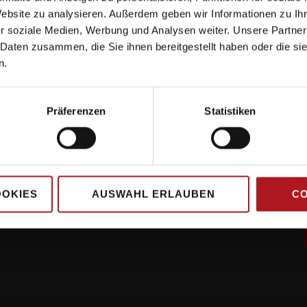
Website zu analysieren. Außerdem geben wir Informationen zu I
Hauptsitz
r soziale Medien, Werbung und Analysen weiter. Unsere Partner
 Daten zusammen, die Sie ihnen bereitgestellt haben oder die s
Kirchwaldstr. 15
n.
63533 Mainhausen
Phone: +49 6106 / 77960 - 0
Präferenzen
Statistiken
Fax: +49 6106 / 77960 - 28
OOKIES
AUSWAHL ERLAUBEN
CO