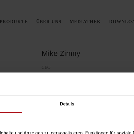
PRODUKTE
ÜBER UNS
MEDIATHEK
DOWNLO
Mike Zimny
CEO
info@amz-group.de
06106 / 77960 - 0
Details
nhalte und Anzeigen zu personalisieren, Funktionen für soziale