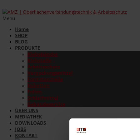
Menu
Home
SHOP
BLOG
PRODUKTE
Klebebänder
Klebstoffe
Arbeitsschutz
Verpackungsmittel
Formstanzteile
Etiketten
Folien
Schleifmittel
Gebäudeservice
ÜBER UNS
MEDIATHEK
DOWNLOADS
JOBS
KONTAKT