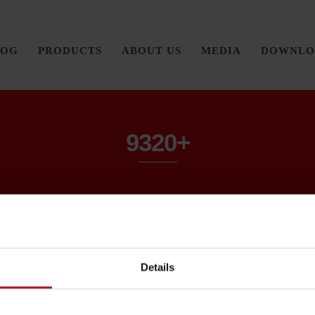
LOG
PRODUCTS
ABOUT US
MEDIA
DOWNLO
9320+
Details